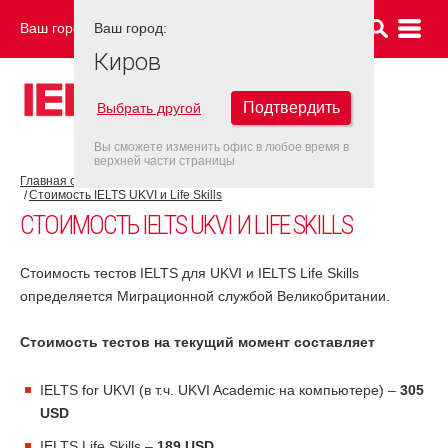
Ваш город:
Ваш город:
КИРОВ
Киров
Подтвердить
Выбрать другой
Вы сможете изменить офис в любое время в
верхней части страницы
Главная страница
Об экзамене IELTS
Экзамен IELTS UKVI
Стоимость IELTS UKVI и Life Skills
СТОИМОСТЬ IELTS UKVI И LIFE SKILLS
Стоимость тестов IELTS для UKVI и IELTS Life Skills
определяется Миграционной службой Великобритании.
Стоимость тестов на текущий момент составляет
IELTS for UKVI (в т.ч. UKVI Academic на компьютере) –
305
USD
IELTS Life Skills –
189 USD