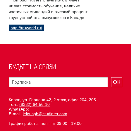
Thompson Rivers University отличает
низкая стоимость обучения, наличие
частичных стипендий и высокий процент
трудоустройства выпускников в Канаде.
http://truworld.ru/
БУДЬТЕ НА СВЯЗИ
ОК
Киров, ул. Герцена 42, 2 этаж, офис 204, 205
Тел.:
(8332) 64-56-10
WhatsApp:
E-mail:
ielts-spb@studinter.com
График работы: пон - пт 09:00 - 19:00