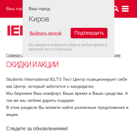
Ваш город:
Ваш город:
КИРОВ
Киров
Подтвердить
Выбрать другой
Вы сможете изменить офис в любое время в
верхней части страницы
Главная страница
Об экзаменационном центре
Скидки и акции
СКИДКИ И АКЦИИ
Students International IELTS Тест Центр позиционирует себя
как Центр, который заботится о кандидатах.
Мы бережем Ваш комфорт, Ваше время и Ваши средства. А
так же мы любим дарить подарки.
В этом разделе Вы можете найти различные предложения и
акции.
Следите за обновлениями!