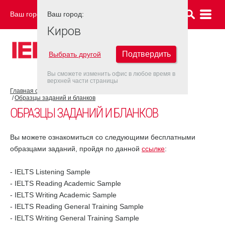
Ваш город:
Ваш город:
КИРОВ
Киров
Подтвердить
Выбрать другой
Вы сможете изменить офис в любое время в
верхней части страницы
Главная страница
Об экзамене IELTS
Подготовка к IELTS
Образцы заданий и бланков
ОБРАЗЦЫ ЗАДАНИЙ И БЛАНКОВ
Вы можете ознакомиться со следующими бесплатными
образцами заданий, пройдя по данной
ссылке
:
- IELTS Listening Sample
- IELTS Reading Academic Sample
- IELTS Writing Academic Sample
- IELTS Reading General Training Sample
- IELTS Writing General Training Sample