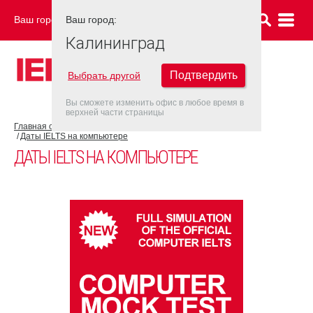
Ваш город:
Ваш город:
КАЛИНИНГРАД
Калининград
Подтвердить
Выбрать другой
Вы сможете изменить офис в любое время в
верхней части страницы
Главная страница
Об экзамене IELTS
IELTS на компьютере
Даты IELTS на компьютере
ДАТЫ IELTS НА КОМПЬЮТЕРЕ