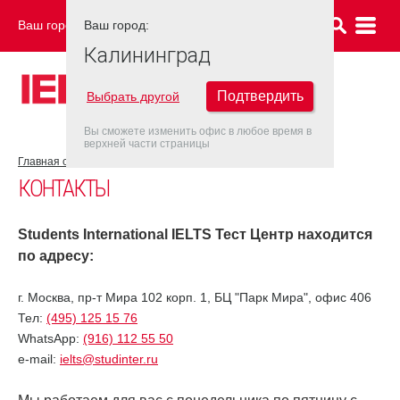
Ваш город:
Ваш город:
КАЛИНИНГРАД
Калининград
Подтвердить
Выбрать другой
Вы сможете изменить офис в любое время в
верхней части страницы
Главная страница
Контакты
КОНТАКТЫ
Students International IELTS Тест Центр находится
по адресу:
г. Москва, пр-т Мира 102 корп. 1, БЦ "Парк Мира", офис 406
Тел:
(495) 125 15 76
WhatsApp:
(916) 112 55 50
e-mail:
ielts@studinter.ru