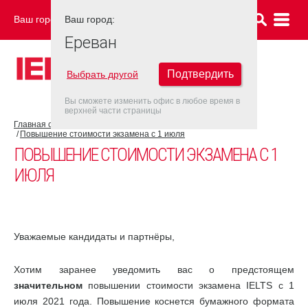
Ваш город:
Ваш город:
ЕРЕВАН
Ереван
Подтвердить
Выбрать другой
Вы сможете изменить офис в любое время в
верхней части страницы
Главная страница
Новости
Повышение стоимости экзамена с 1 июля
ПОВЫШЕНИЕ СТОИМОСТИ ЭКЗАМЕНА С 1
ИЮЛЯ
Уважаемые кандидаты и партнёры,
Хотим заранее уведомить вас о предстоящем
значительном
повышении стоимости экзамена IELTS с 1
июля 2021 года. Повышение коснется бумажного формата