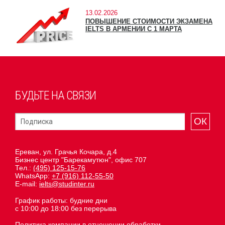
13.02.2026
ПОВЫШЕНИЕ СТОИМОСТИ ЭКЗАМЕНА
IELTS В АРМЕНИИ С 1 МАРТА
БУДЬТЕ НА СВЯЗИ
ОК
Ереван, ул. Грачья Кочара, д.4
Бизнес центр "Барекамутюн", офис 707
Тел.:
(495) 125-15-76
WhatsApp:
+7 (916) 112-55-50
E-mail:
ielts@studinter.ru
График работы: будние дни
с 10:00 до 18:00 без перерыва
Политика компании в отношении обработки