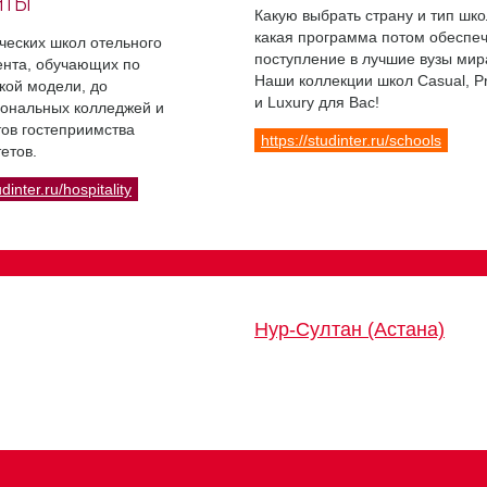
НТЫ
Какую выбрать страну и тип шко
какая программа потом обеспе
ческих школ отельного
поступление в лучшие вузы мир
нта, обучающих по
Наши коллекции школ Casual, 
кой модели, до
и Luxury для Вас!
ональных колледжей и
ов гостеприимства
https://studinter.ru/schools
етов.
udinter.ru/hospitality
Нур-Султан (Астана)