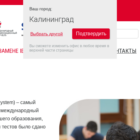
Ваш город:
Ваш город:
КАЛИНИНГРАД
Калининград
Подтвердить
Выбрать другой
Вы сможете изменить офис в любое время в
ЗАМЕНЕ IELTS
FAQ
ДАТЫ IELTS 2022
КОНТАКТЫ
верхней части страницы
 System) – самый
е международный
шего образования,
 тестов было сдано