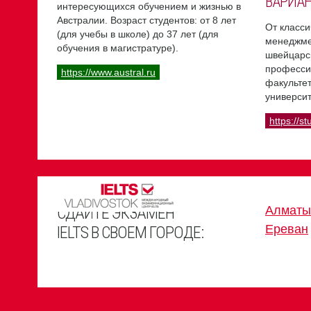
ВАРИА
интересующихся обучением и жизнью в
Австралии. Возраст студентов: от 8 лет
От класси
(для учебы в школе) до 37 лет (для
менеджме
обучения в магистратуре).
швейцарс
професси
https://www.austral.ru
факультет
университ
https://st
СДАЙТЕ ЭКЗАМЕН
Алматы
Ереван
IELTS В СВОЕМ ГОРОДЕ: