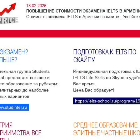
13.02.2026
ПОВЫШЕНИЕ СТОИМОСТИ ЭКЗАМЕНА IELTS В АРМЕНИ
Стоимость экзамена IELTS в Армении повысится. Успейте 
 ЭКЗАМЕН?
ПОДГОТОВКА К IELTS ПО
ЛЬШЕ?
СКАЙПУ
ельная группа Students
Индивидуальная подготовка к I
onal предлагает высшее и
IELTS Life Skills по Skype в удо
ее образование за рубежом:
Вас время.
 элитарных до наиболее
Цена Вас обрадует!
ных вариантов
https://ielts-school.ru/program/1
ww.studinter.ru
ТРИЯ
СРЕДНЕЕ ОБРАЗОВАНИЕ:
РИИМСТВА: ВСЕ
ЭЛИТНЫЕ ЧАСТНЫЕ ШК