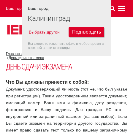
Ваш город:
Ваш город:
КАЛИНИНГРАД
Калининград
Подтвердить
Выбрать другой
Вы сможете изменить офис в любое время в
верхней части страницы
Главная страница
Об экзамене IELTS
Экзамен IELTS
День сдачи экзамена
ДЕНЬ СДАЧИ ЭКЗАМЕНА
Что Вы должны принести с собой:
Документ, удостоверяющий личность (тот же, что был указан
при регистрации). Таким удостоверением является документ,
имеющий номер, Ваши имя и фамилию, дату рождения,
фотографию и Вашу подпись. Для граждан РФ это –
внутренний или заграничный паспорт (на ваш выбор). Если
Вы сдаете экзамен на территории другого государства, Вы
имеет право сдавать тест только по вашему заграничному