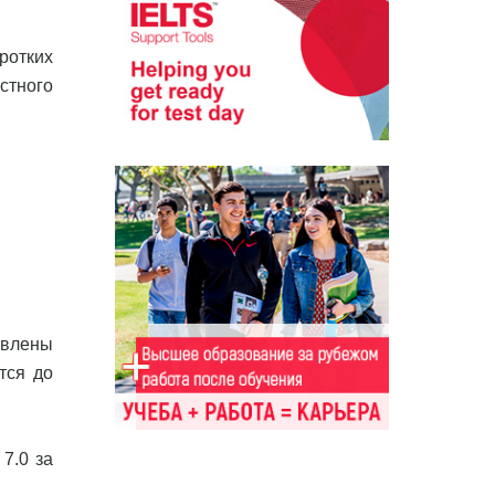
ротких
стного
овлены
тся до
7.0 за