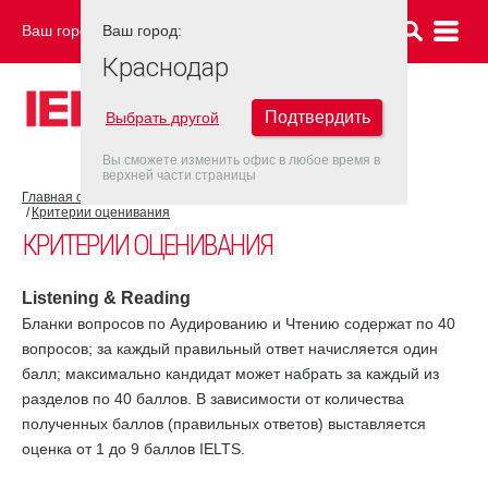
Ваш город:
Ваш город:
КРАСНОДАР
Краснодар
Подтвердить
Выбрать другой
Вы сможете изменить офис в любое время в
верхней части страницы
Главная страница
Об экзамене IELTS
Результат IELTS
Критерии оценивания
КРИТЕРИИ ОЦЕНИВАНИЯ
Listening & Reading
Бланки вопросов по Аудированию и Чтению содержат по 40
вопросов; за каждый правильный ответ начисляется один
балл; максимально кандидат может набрать за каждый из
разделов по 40 баллов. В зависимости от количества
полученных баллов (правильных ответов) выставляется
оценка от 1 до 9 баллов IELTS.