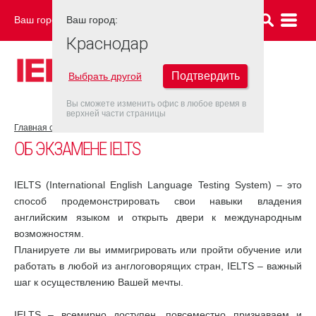
Ваш город:
Ваш город:
КРАСНОДАР
Краснодар
Подтвердить
Выбрать другой
Вы сможете изменить офис в любое время в
верхней части страницы
Главная страница
Об экзамене IELTS
ОБ ЭКЗАМЕНЕ IELTS
IELTS (International English Language Testing System) – это
способ продемонстрировать свои навыки владения
английским языком и открыть двери к международным
возможностям.
Планируете ли вы иммигрировать или пройти обучение или
работать в любой из англоговорящих стран, IELTS – важный
шаг к осуществлению Вашей мечты.
IELTS – всемирно доступен, повсеместно признаваем и