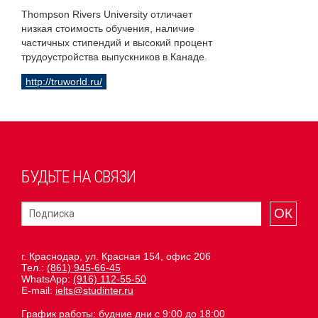
Thompson Rivers University отличает
низкая стоимость обучения, наличие
частичных стипендий и высокий процент
трудоустройства выпускников в Канаде.
http://truworld.ru/
БУДЬТЕ НА СВЯЗИ
ОК
г. Краснодар, ул. Красная 154, офис 206
Тел.:
(861) 945-66-45
WhatsApp:
(916) 112-55-50
E-mail:
ielts@studinter.ru
График работы: будние дни с 9:00 до 18:00