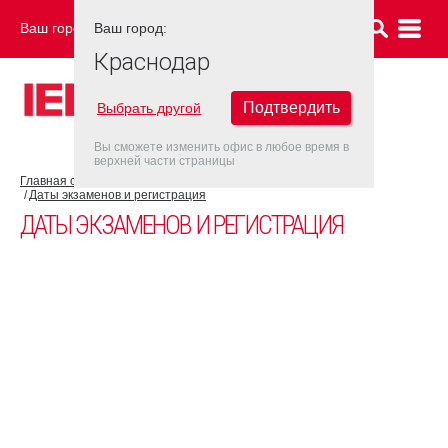
Ваш город:
Ваш город:
КРАСНОДАР
Краснодар
Подтвердить
Выбрать другой
Вы сможете изменить офис в любое время в
верхней части страницы
Главная страница
Об экзамене IELTS
Экзамен IELTS UKVI
Даты экзаменов и регистрация
ДАТЫ ЭКЗАМЕНОВ И РЕГИСТРАЦИЯ