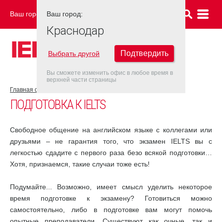
Ваш город:
Ваш город:
КРАСНОДАР
Краснодар
Подтвердить
Выбрать другой
Вы сможете изменить офис в любое время в
верхней части страницы
Главная страница
Об экзамене IELTS
Подготовка к IELTS
ПОДГОТОВКА К IELTS
Свободное общение на английском языке с коллегами или
друзьями – не гарантия того, что экзамен IELTS вы с
легкостью сдадите с первого раза безо всякой подготовки…
Хотя, признаемся, такие случаи тоже есть!
Подумайте... Возможно, имеет смысл уделить некоторое
время подготовке к экзамену? Готовиться можно
самостоятельно, либо в подготовке вам могут помочь
опытные преподаватели. Существуют как очные, так и