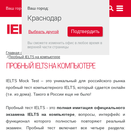
Ваш город:
Ваш город:
КРАСНОДАР
Краснодар
Подтвердить
Выбрать другой
Вы сможете изменить офис в любое время в
верхней части страницы
Главная страница
Об экзамене IELTS
Подготовка к IELTS
Пробный IELTS на компьютере
ПРОБНЫЙ IELTS НА КОМПЬЮТЕРЕ
IELTS Mock Test – это уникальный для российского рынка
пробный тест компьютерного IELTS, который сдается онлайн
(т.е. из дома). Такого в России еще не было!
Пробный тест IELTS - это
полная имитация официального
экзамена IELTS на компьютере
, вопросы, интерфейс и
функционал которого полностью повторяют реальный
экзамен. Пробный тест включает все четыре раздела: