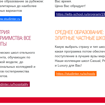
ее образование за рубежом:
Вас время.
 элитарных до наиболее
Цена Вас обрадует!
ных вариантов
https://ielts-school.ru/program/1
ww.studinter.ru
ТРИЯ
СРЕДНЕЕ ОБРАЗОВАНИЕ:
РИИМСТВА: ВСЕ
ЭЛИТНЫЕ ЧАСТНЫЕ ШК
НТЫ
Какую выбрать страну и тип шко
какая программа потом обеспе
ческих школ отельного
поступление в лучшие вузы мир
нта, обучающих по
Наши коллекции школ Casual, 
кой модели, до
и Luxury для Вас!
ональных колледжей и
ов гостеприимства
https://studinter.ru/schools
етов.
udinter.ru/hospitality