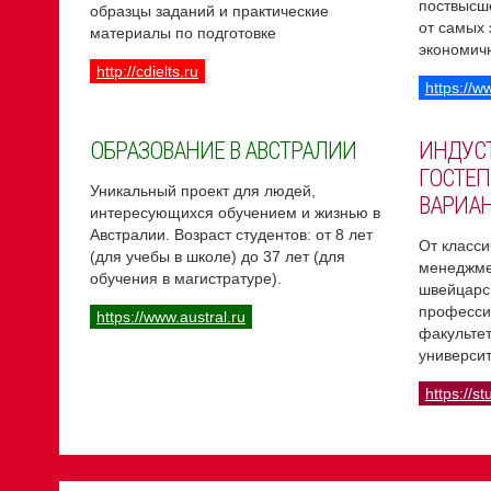
поствысш
образцы заданий и практические
от самых
материалы по подготовке
экономич
http://cdielts.ru
https://w
ОБРАЗОВАНИЕ В АВСТРАЛИИ
ИНДУС
ГОСТЕП
Уникальный проект для людей,
ВАРИА
интересующихся обучением и жизнью в
Австралии. Возраст студентов: от 8 лет
От класси
(для учебы в школе) до 37 лет (для
менеджме
обучения в магистратуре).
швейцарс
професси
https://www.austral.ru
факультет
университ
https://st