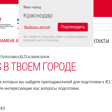
Ваш город:
Ваш город:
КРАСНОДАР
Краснодар
Подтвердить
Выбрать другой
Вы сможете изменить офис в любое время в
ЗАМЕНЕ IELTS
FAQ
ДАТЫ IELTS 2022
КОНТАКТЫ
верхней части страницы
Подготовка к IELTS в твоем городе
S В ТВОЕМ ГОРОДЕ
 которых вы найдете преподавателей для подготовки к IEL
те интересующие вас вопросы подготовки.
-63