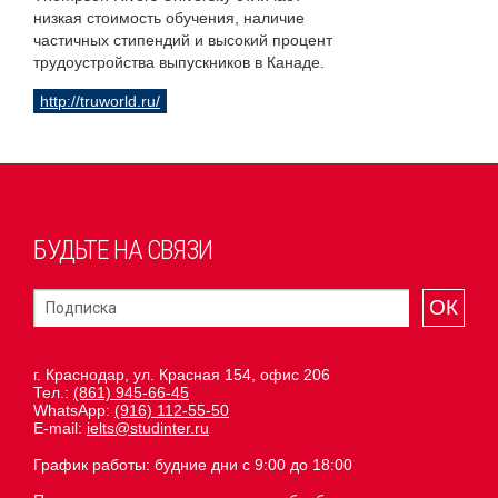
низкая стоимость обучения, наличие
частичных стипендий и высокий процент
трудоустройства выпускников в Канаде.
http://truworld.ru/
БУДЬТЕ НА СВЯЗИ
ОК
г. Краснодар, ул. Красная 154, офис 206
Тел.:
(861) 945-66-45
WhatsApp:
(916) 112-55-50
E-mail:
ielts@studinter.ru
График работы: будние дни с 9:00 до 18:00