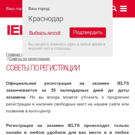
Ваш город:
Ваш город:
КРАСНОДАР
Краснодар
Подтвердить
Выбрать другой
Вы сможете изменить офис в любое время в
верхней части страницы
Главная страница
Об экзамене IELTS
Экзамен IELTS
Советы по регистрации
СОВЕТЫ ПО РЕГИСТРАЦИИ
Официальная регистрация на экзамен IELTS
заканчивается за 35 календарных дней до даты
экзамена.
Но вы всегда можете уточнить о продлении
регистрации и наличии свободных мест на нашем сайте или
позвонив в колл-центр.
Регистрация на экзамен IELTS происходит только
онлайн в любом удобном для вас месте и в любое