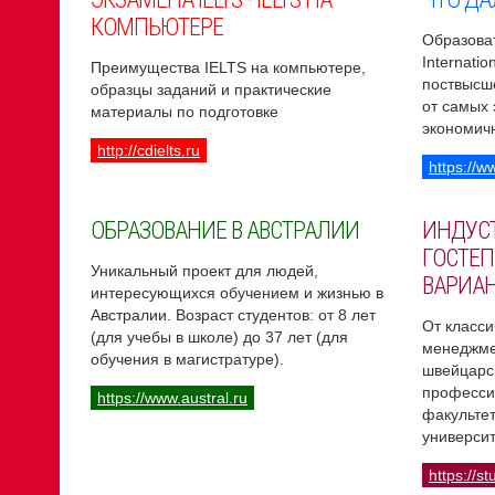
КОМПЬЮТЕРЕ
Образоват
Internati
Преимущества IELTS на компьютере,
поствысш
образцы заданий и практические
от самых
материалы по подготовке
экономич
http://cdielts.ru
https://w
ОБРАЗОВАНИЕ В АВСТРАЛИИ
ИНДУС
ГОСТЕП
Уникальный проект для людей,
ВАРИА
интересующихся обучением и жизнью в
Австралии. Возраст студентов: от 8 лет
От класси
(для учебы в школе) до 37 лет (для
менеджме
обучения в магистратуре).
швейцарс
професси
https://www.austral.ru
факультет
университ
https://st