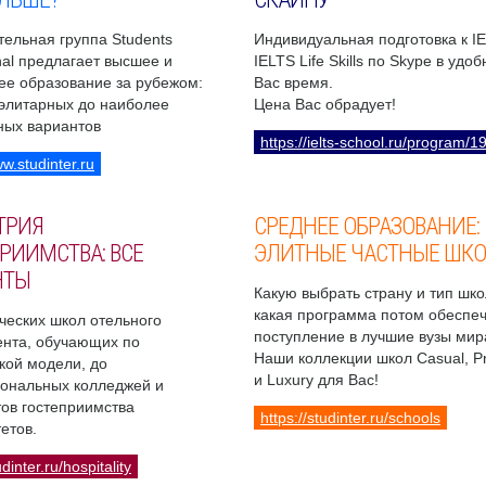
ельная группа Students
Индивидуальная подготовка к I
onal предлагает высшее и
IELTS Life Skills по Skype в удо
ее образование за рубежом:
Вас время.
 элитарных до наиболее
Цена Вас обрадует!
ных вариантов
https://ielts-school.ru/program/1
ww.studinter.ru
ТРИЯ
СРЕДНЕЕ ОБРАЗОВАНИЕ:
РИИМСТВА: ВСЕ
ЭЛИТНЫЕ ЧАСТНЫЕ ШК
НТЫ
Какую выбрать страну и тип шко
какая программа потом обеспе
ческих школ отельного
поступление в лучшие вузы мир
нта, обучающих по
Наши коллекции школ Casual, 
кой модели, до
и Luxury для Вас!
ональных колледжей и
ов гостеприимства
https://studinter.ru/schools
етов.
udinter.ru/hospitality