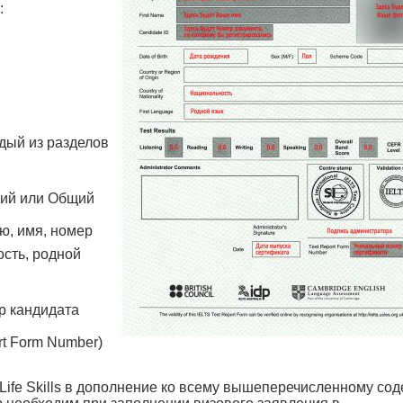
:
ждый из разделов
кий или Общий
ю, имя, номер
ость, родной
р кандидата
rt Form Number)
 Life Skills в дополнение ко всему вышеперечисленному со