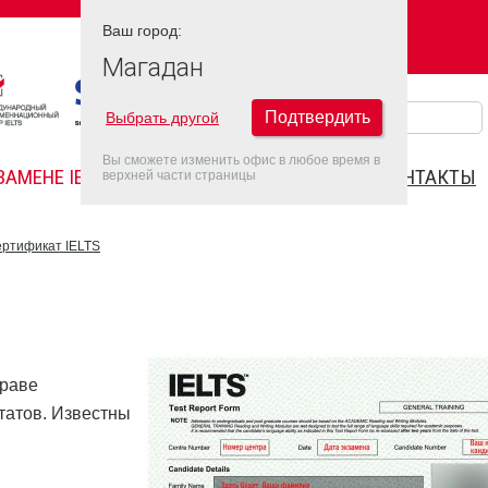
Ваш город:
Ваш город:
МАГАДАН
Магадан
Подтвердить
Выбрать другой
Вы сможете изменить офис в любое время в
ЗАМЕНЕ IELTS
FAQ
ДАТЫ IELTS 2022
КОНТАКТЫ
верхней части страницы
ртификат IELTS
праве
татов. Известны