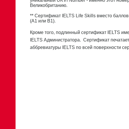
уникальный UKVI Number - именно этот номе
Великобританию.
** Сертификат IELTS Life Skills вместо балл
(A1 или B1).
Кроме того, подлинный сертификат IELTS имее
IELTS Администратора. Сертификат печатает
аббревиатуры IELTS по всей поверхности се