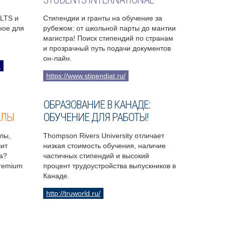
ELTS и
Стипендии и гранты на обучение за
бное для
рубежом: от школьной парты до мантии
магистра! Поиск стипендий по странам
и прозрачный путь подачи документов
он-лайн.
9
https://www.stipendiat.ru/
ОБРАЗОВАНИЕ В КАНАДЕ:
ОЛЫ
ОБУЧЕНИЕ ДЛЯ РАБОТЫ!
лы,
Thompson Rivers University отличает
чит
низкая стоимость обучения, наличие
а?
частичных стипендий и высокий
Premium
процент трудоустройства выпускников в
Канаде.
http://truworld.ru/