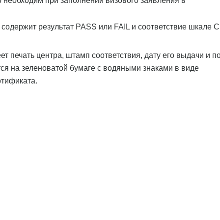
р необходим при заполнении визового заявления в
ов содержит результат PASS или FAIL и соответствие шкале
т печать центра, штамп соответствия, дату его выдачи и п
ся на зеленоватой бумаге с водяными знаками в виде
ртификата.