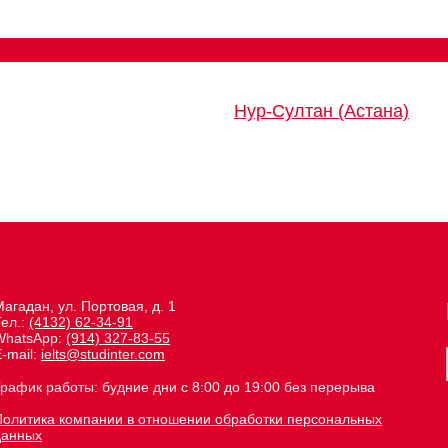
Нур-Султан (Астана)
агадан, ул. Портовая, д. 1
Тел.:
(4132) 62-34-91
WhatsApp:
(914) 327-83-55
-mail:
ielts@studinter.com
График работы: будние дни с 8:00 до 19:00 без перерыва
Политика компании в отношении обработки персональных
данных