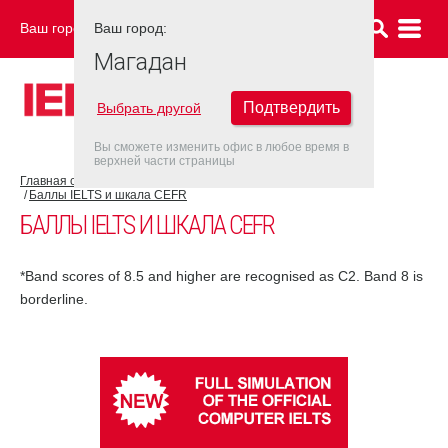
Ваш город:
Ваш город:
МАГАДАН
Магадан
Подтвердить
Выбрать другой
Вы сможете изменить офис в любое время в
верхней части страницы
Главная страница
Об экзамене IELTS
Результат IELTS
Баллы IELTS и шкала CEFR
БАЛЛЫ IELTS И ШКАЛА CEFR
*Band scores of 8.5 and higher are recognised as C2. Band 8 is
borderline.