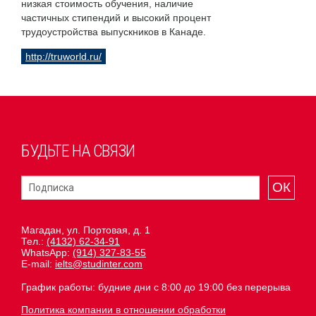
низкая стоимость обучения, наличие
частичных стипендий и высокий процент
трудоустройства выпускников в Канаде.
http://truworld.ru/
БУДЬТЕ НА СВЯЗИ
ОК
Магадан, ул. Портовая, д. 1
Тел.:
(4132) 62-34-91
WhatsApp:
(914) 327-83-55
E-mail:
ielts@studinter.com
График работы: будние дни с 8:00 до 19:00 без перерыва
Политика компании в отношении обработки