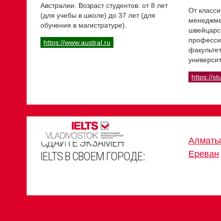
Австралии. Возраст студентов: от 8 лет
От класси
(для учебы в школе) до 37 лет (для
менеджме
обучения в магистратуре).
швейцарс
професси
https://www.austral.ru
факультет
университ
https://st
СДАЙТЕ ЭКЗАМЕН
Алматы
Ереван
IELTS В СВОЕМ ГОРОДЕ: