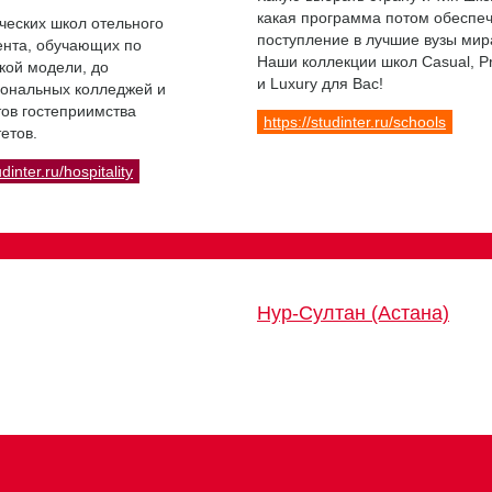
какая программа потом обеспе
ческих школ отельного
поступление в лучшие вузы мир
нта, обучающих по
Наши коллекции школ Casual, 
кой модели, до
и Luxury для Вас!
ональных колледжей и
ов гостеприимства
https://studinter.ru/schools
етов.
udinter.ru/hospitality
Нур-Султан (Астана)