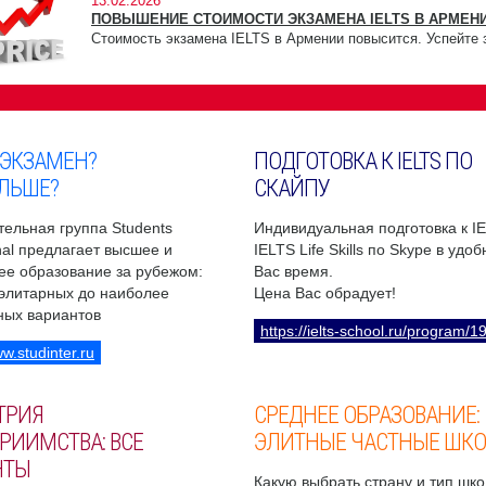
13.02.2026
ПОВЫШЕНИЕ СТОИМОСТИ ЭКЗАМЕНА IELTS В АРМЕНИ
Стоимость экзамена IELTS в Армении повысится. Успейте 
 ЭКЗАМЕН?
ПОДГОТОВКА К IELTS ПО
ЛЬШЕ?
СКАЙПУ
ельная группа Students
Индивидуальная подготовка к I
onal предлагает высшее и
IELTS Life Skills по Skype в удо
ее образование за рубежом:
Вас время.
 элитарных до наиболее
Цена Вас обрадует!
ных вариантов
https://ielts-school.ru/program/1
ww.studinter.ru
ТРИЯ
СРЕДНЕЕ ОБРАЗОВАНИЕ:
РИИМСТВА: ВСЕ
ЭЛИТНЫЕ ЧАСТНЫЕ ШК
НТЫ
Какую выбрать страну и тип шко