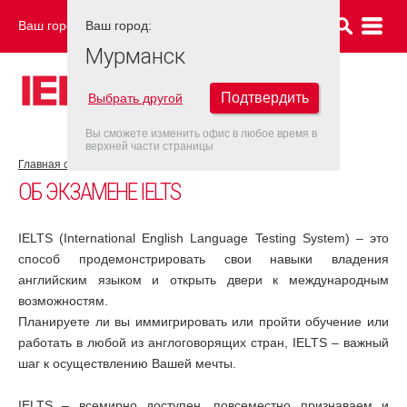
Ваш город:
Ваш город:
МУРМАНСК
Мурманск
Подтвердить
Выбрать другой
Вы сможете изменить офис в любое время в
верхней части страницы
Главная страница
Об экзамене IELTS
ОБ ЭКЗАМЕНЕ IELTS
IELTS (International English Language Testing System) – это
способ продемонстрировать свои навыки владения
английским языком и открыть двери к международным
возможностям.
Планируете ли вы иммигрировать или пройти обучение или
работать в любой из англоговорящих стран, IELTS – важный
шаг к осуществлению Вашей мечты.
IELTS – всемирно доступен, повсеместно признаваем и