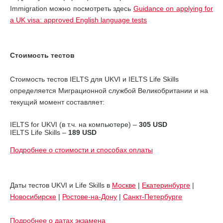
Immigration можно посмотреть здесь
Guidance on applying for
a UK visa: approved English language tests
Стоимость тестов
Стоимость тестов IELTS для UKVI и IELTS Life Skills
определяется Миграционной службой Великобритании и на
текущий момент составляет:
IELTS for UKVI (в т.ч. на компьютере) –
305 USD
IELTS Life Skills –
189 USD
Подробнее о стоимости и способах оплаты
Даты тестов UKVI и Life Skills в
Москве
|
Екатеринбурге
|
Новосибирске
|
Ростове-на-Дону
|
Санкт-Петербурге
Подробнее о датах экзамена