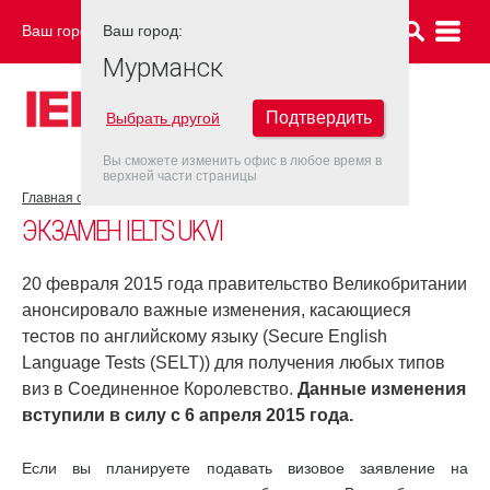
Ваш город:
Ваш город:
МУРМАНСК
Мурманск
Подтвердить
Выбрать другой
Вы сможете изменить офис в любое время в
верхней части страницы
Главная страница
Об экзамене IELTS
Экзамен IELTS UKVI
ЭКЗАМЕН IELTS UKVI
20 февраля 2015 года правительство Великобритании
анонсировало важные изменения, касающиеся
тестов по английскому языку (Secure English
Language Tests (SELT)) для получения любых типов
виз в Соединенное Королевство.
Данные изменения
вступили в силу с 6 апреля 2015 года.
Если вы планируете подавать визовое заявление на