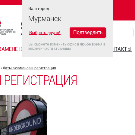
Ваш город:
Ваш город:
МУРМАНСК
Мурманск
Подтвердить
Выбрать другой
Вы сможете изменить офис в любое время в
ЗАМЕНЕ IELTS
FAQ
ДАТЫ IELTS 2022
КОНТАКТЫ
верхней части страницы
Даты экзаменов и регистрация
 РЕГИСТРАЦИЯ