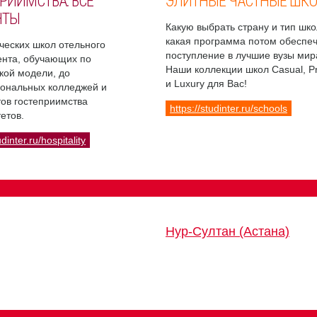
РИИМСТВА: ВСЕ
ЭЛИТНЫЕ ЧАСТНЫЕ ШК
НТЫ
Какую выбрать страну и тип шко
какая программа потом обеспе
ческих школ отельного
поступление в лучшие вузы мир
нта, обучающих по
Наши коллекции школ Casual, 
кой модели, до
и Luxury для Вас!
ональных колледжей и
ов гостеприимства
https://studinter.ru/schools
етов.
udinter.ru/hospitality
Нур-Султан (Астана)