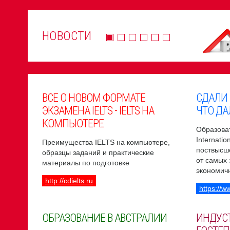
НОВОСТИ
ВСЕ О НОВОМ ФОРМАТЕ
СДАЛИ
ЭКЗАМЕНА IELTS - IELTS НА
ЧТО ДА
КОМПЬЮТЕРЕ
Образоват
Internati
Преимущества IELTS на компьютере,
поствысш
образцы заданий и практические
от самых
материалы по подготовке
экономич
http://cdielts.ru
https://w
ОБРАЗОВАНИЕ В АВСТРАЛИИ
ИНДУС