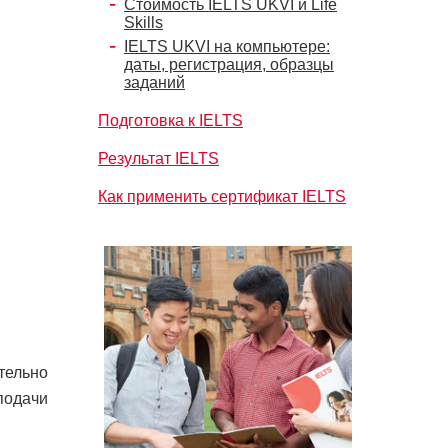
Стоимость IELTS UKVI и Life
Skills
IELTS UKVI на компьютере:
даты, регистрация, образцы
заданий
Подготовка к IELTS
Результат IELTS
Как применить сертификат IELTS
тельно
подачи