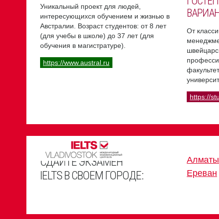
ГОСТЕП
Уникальный проект для людей,
ВАРИА
интересующихся обучением и жизнью в
Австралии. Возраст студентов: от 8 лет
От класси
(для учебы в школе) до 37 лет (для
менеджме
обучения в магистратуре).
швейцарс
професси
https://www.austral.ru
факультет
университ
https://st
СДАЙТЕ ЭКЗАМЕН
Алматы
Ереван
IELTS В СВОЕМ ГОРОДЕ: