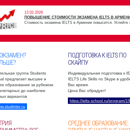
13.02.2026
ПОВЫШЕНИЕ СТОИМОСТИ ЭКЗАМЕНА IELTS В АРМЕНИ
Стоимость экзамена IELTS в Армении повысится. Успейте 
 ЭКЗАМЕН?
ПОДГОТОВКА К IELTS ПО
ЛЬШЕ?
СКАЙПУ
ельная группа Students
Индивидуальная подготовка к I
onal предлагает высшее и
IELTS Life Skills по Skype в удо
ее образование за рубежом:
Вас время.
 элитарных до наиболее
Цена Вас обрадует!
ных вариантов
https://ielts-school.ru/program/1
ww.studinter.ru
ТРИЯ
СРЕДНЕЕ ОБРАЗОВАНИЕ: