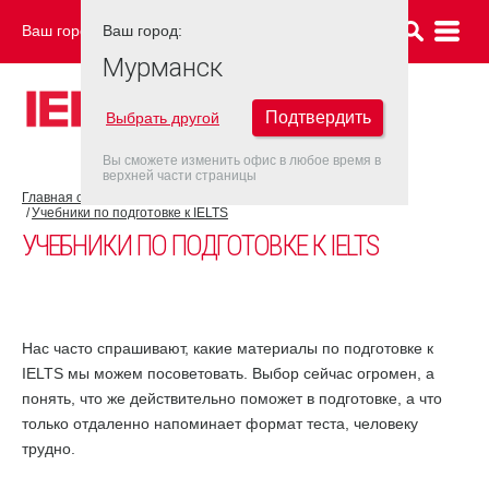
Ваш город:
Ваш город:
МУРМАНСК
Мурманск
Подтвердить
Выбрать другой
Вы сможете изменить офис в любое время в
верхней части страницы
Главная страница
Об экзамене IELTS
Подготовка к IELTS
Учебники по подготовке к IELTS
УЧЕБНИКИ ПО ПОДГОТОВКЕ К IELTS
Нас часто спрашивают, какие материалы по подготовке к
IELTS мы можем посоветовать. Выбор сейчас огромен, а
понять, что же действительно поможет в подготовке, а что
только отдаленно напоминает формат теста, человеку
трудно.