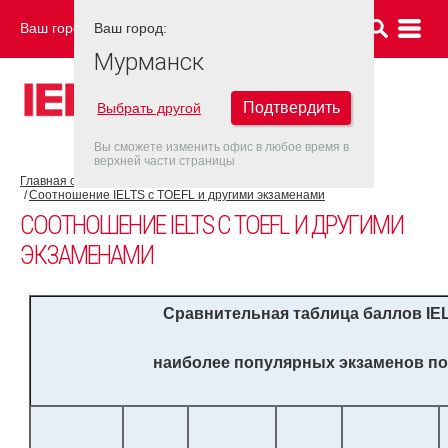
Ваш город:
Ваш город:
МУРМАНСК
Мурманск
Подтвердить
Выбрать другой
Вы сможете изменить офис в любое время в
верхней части страницы
Главная страница
Об экзамене IELTS
Результат IELTS
Соотношение IELTS с TOEFL и другими экзаменами
СООТНОШЕНИЕ IELTS С TOEFL И ДРУГИМИ
ЭКЗАМЕНАМИ
Сравнительная таблица баллов
IE
наиболее популярных экзаменов по