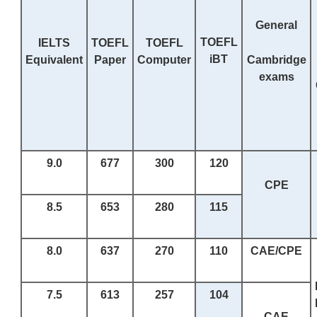
General
TOEFL
IELTS
TOEFL
TOEFL
iBT
Equivalent
Paper
Computer
Cambridge
exams
9.0
677
300
120
CPE
8.5
653
280
115
8.0
637
270
110
CAE/CPE
7.5
613
2
57
10
4
CAE