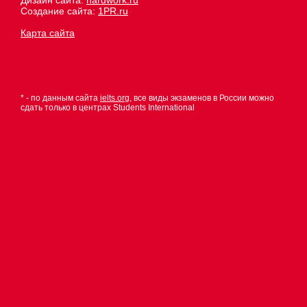
Дизайн сайта:
hardwork.ru
Создание сайта:
1PR.ru
Карта сайта
* - по данным сайта
ielts.org
, все виды экзаменов в России можно
сдать только в центрах Students International