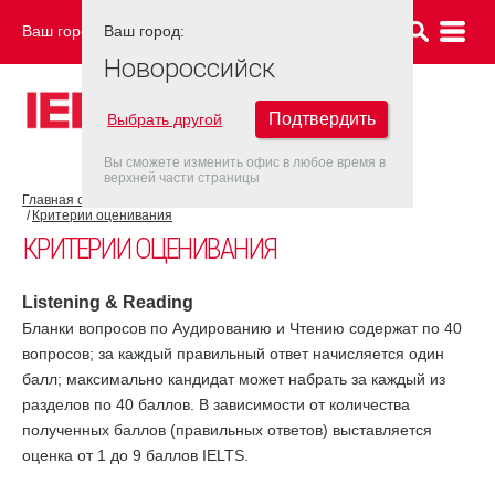
Ваш город:
Ваш город:
НОВОРОССИЙСК
Новороссийск
Подтвердить
Выбрать другой
Вы сможете изменить офис в любое время в
верхней части страницы
Главная страница
Об экзамене IELTS
Результат IELTS
Критерии оценивания
КРИТЕРИИ ОЦЕНИВАНИЯ
Listening & Reading
Бланки вопросов по Аудированию и Чтению содержат по 40
вопросов; за каждый правильный ответ начисляется один
балл; максимально кандидат может набрать за каждый из
разделов по 40 баллов. В зависимости от количества
полученных баллов (правильных ответов) выставляется
оценка от 1 до 9 баллов IELTS.