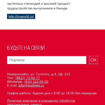
частичных стипендий и высокий процент
трудоустройства выпускников в Канаде.
http://truworld.ru/
БУДЬТЕ НА СВЯЗИ
ОК
Новороссийск, ул. Толстого, д.4, оф. 212
Тел.:
(8617) 72-02-77
WhatsApp:
(916) 112-55-50
E-mail:
ielts@studinter.ru
График работы: будние дни с 8:00 до 19:00 без перерыва
Политика компании в отношении обработки
персональных данных