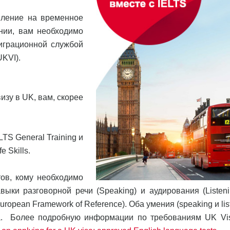
вление на временное
нии, вам необходимо
играционной службой
UKVI).
изу в UK, вам, скорее
TS General Training и
 Skills.
тов, кому необходимо
ыки разговорной речи (Speaking) и аудирования (Listeni
pean Framework of Reference). Оба умения (speaking и lis
на. Более подробную информации по требованиям UK Vi