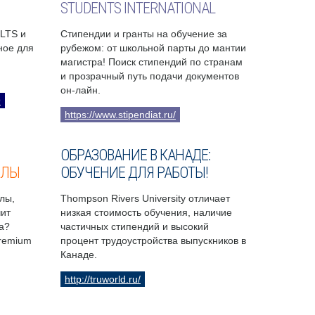
STUDENTS INTERNATIONAL
ELTS и
Стипендии и гранты на обучение за
бное для
рубежом: от школьной парты до мантии
магистра! Поиск стипендий по странам
и прозрачный путь подачи документов
он-лайн.
9
https://www.stipendiat.ru/
ОБРАЗОВАНИЕ В КАНАДЕ:
ОЛЫ
ОБУЧЕНИЕ ДЛЯ РАБОТЫ!
лы,
Thompson Rivers University отличает
чит
низкая стоимость обучения, наличие
а?
частичных стипендий и высокий
Premium
процент трудоустройства выпускников в
Канаде.
http://truworld.ru/