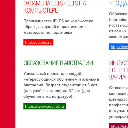
ЭКЗАМЕНА IELTS - IELTS НА
ЧТО ДА
КОМПЬЮТЕРЕ
Образоват
Internati
Преимущества IELTS на компьютере,
поствысш
образцы заданий и практические
от самых
материалы по подготовке
экономич
http://cdielts.ru
https://w
ОБРАЗОВАНИЕ В АВСТРАЛИИ
ИНДУС
ГОСТЕП
Уникальный проект для людей,
ВАРИА
интересующихся обучением и жизнью в
Австралии. Возраст студентов: от 8 лет
От класси
(для учебы в школе) до 37 лет (для
менеджме
обучения в магистратуре).
швейцарс
професси
https://www.austral.ru
факультет
университ
https://st