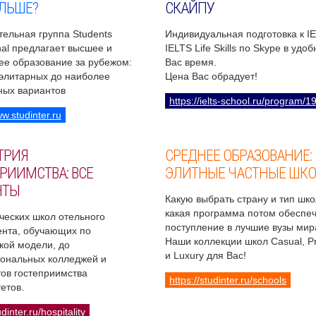
ЛЬШЕ?
СКАЙПУ
ельная группа Students
Индивидуальная подготовка к I
onal предлагает высшее и
IELTS Life Skills по Skype в удо
ее образование за рубежом:
Вас время.
 элитарных до наиболее
Цена Вас обрадует!
ных вариантов
https://ielts-school.ru/program/1
ww.studinter.ru
ТРИЯ
СРЕДНЕЕ ОБРАЗОВАНИЕ:
РИИМСТВА: ВСЕ
ЭЛИТНЫЕ ЧАСТНЫЕ ШК
НТЫ
Какую выбрать страну и тип шко
какая программа потом обеспе
ческих школ отельного
поступление в лучшие вузы мир
нта, обучающих по
Наши коллекции школ Casual, 
кой модели, до
и Luxury для Вас!
ональных колледжей и
ов гостеприимства
https://studinter.ru/schools
етов.
udinter.ru/hospitality