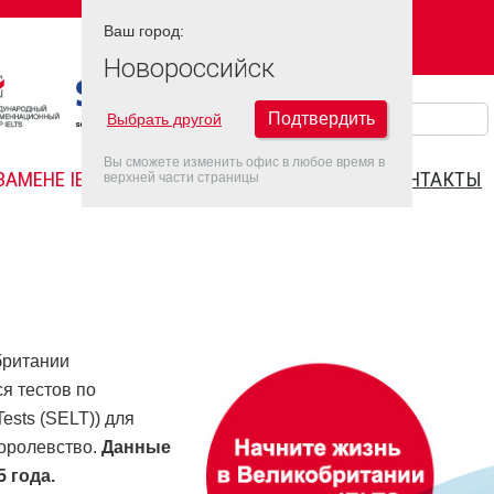
Ваш город:
Ваш город:
НОВОРОССИЙСК
Новороссийск
Подтвердить
Выбрать другой
Вы сможете изменить офис в любое время в
ЗАМЕНЕ IELTS
FAQ
ДАТЫ IELTS 2022
КОНТАКТЫ
верхней части страницы
британии
я тестов по
ests (SELT)) для
оролевство.
Данные
 года.