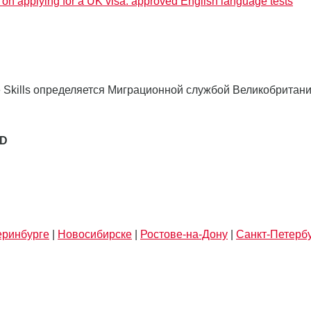
on applying for a UK visa: approved English language tests
e Skills определяется Миграционной службой Великобритани
SD
еринбурге
|
Новосибирске
|
Ростове-на-Дону
|
Санкт-Петерб