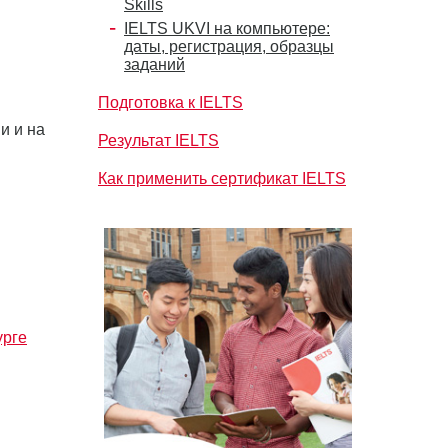
Skills
IELTS UKVI на компьютере:
даты, регистрация, образцы
заданий
Подготовка к IELTS
и и на
Результат IELTS
Как применить сертификат IELTS
урге