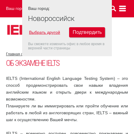
Ваш город:
Ваш город:
НОВОРОССИЙСК
Новороссийск
Подтвердить
Выбрать другой
Вы сможете изменить офис в любое время в
верхней части страницы
Главная страница
Об экзамене IELTS
ОБ ЭКЗАМЕНЕ IELTS
IELTS (International English Language Testing System) – это
способ продемонстрировать свои навыки владения
английским языком и открыть двери к международным
возможностям.
Планируете ли вы иммигрировать или пройти обучение или
работать в любой из англоговорящих стран, IELTS – важный
шаг к осуществлению Вашей мечты.
IELTS – всемирно доступен, повсеместно признаваем и