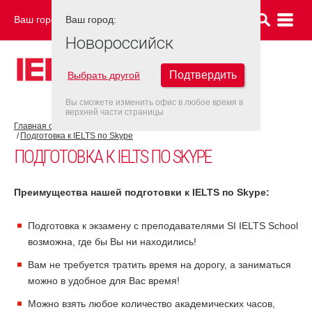
Ваш город:
Ваш город:
НОВОРОССИЙСК
Новороссийск
Подтвердить
Выбрать другой
Вы сможете изменить офис в любое время в
верхней части страницы
Главная страница
Об экзамене IELTS
Подготовка к IELTS
Подготовка к IELTS по Skype
ПОДГОТОВКА К IELTS ПО SKYPE
Преимущества нашей подготовки к IELTS по Skype:
Подготовка к экзамену с преподавателями SI IELTS School
возможна, где бы Вы ни находились!
Вам не требуется тратить время на дорогу, а заниматься
можно в удобное для Вас время!
Можно взять любое количество академических часов,