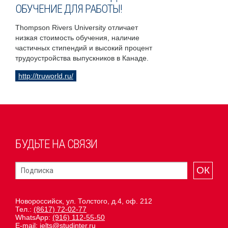
ОБУЧЕНИЕ ДЛЯ РАБОТЫ!
Thompson Rivers University отличает
низкая стоимость обучения, наличие
частичных стипендий и высокий процент
трудоустройства выпускников в Канаде.
http://truworld.ru/
БУДЬТЕ НА СВЯЗИ
ОК
Новороссийск, ул. Толстого, д.4, оф. 212
Тел.:
(8617) 72-02-77
WhatsApp:
(916) 112-55-50
E-mail:
ielts@studinter.ru