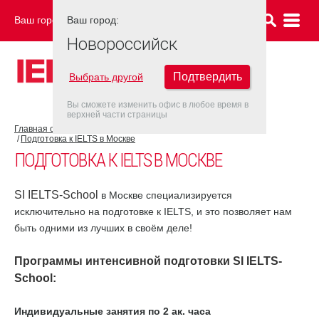
Ваш город:
Ваш город:
НОВОРОССИЙСК
Новороссийск
Подтвердить
Выбрать другой
Вы сможете изменить офис в любое время в
верхней части страницы
Главная страница
Об экзамене IELTS
Подготовка к IELTS
Подготовка к IELTS в Москве
ПОДГОТОВКА К IELTS В МОСКВЕ
SI IELTS-School
в Москве специализируется
исключительно на подготовке к IELTS, и это позволяет нам
быть одними из лучших в своём деле!
Программы интенсивной подготовки
SI IELTS-
School
:
Индивидуальные занятия по 2 ак. часа