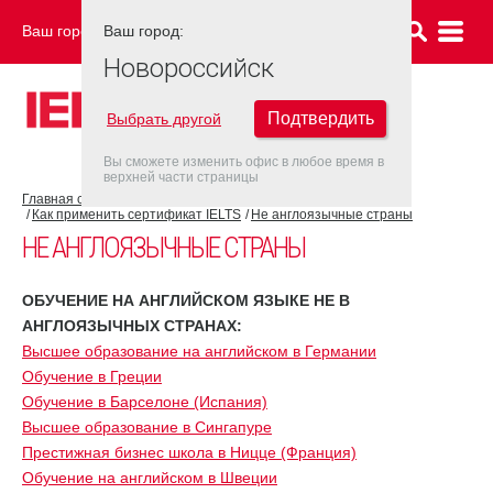
Ваш город:
Ваш город:
НОВОРОССИЙСК
Новороссийск
Подтвердить
Выбрать другой
Вы сможете изменить офис в любое время в
верхней части страницы
Главная страница
Об экзамене IELTS
Как применить сертификат IELTS
Не англоязычные страны
НЕ АНГЛОЯЗЫЧНЫЕ СТРАНЫ
ОБУЧЕНИЕ НА АНГЛИЙСКОМ ЯЗЫКЕ НЕ В
АНГЛОЯЗЫЧНЫХ СТРАНАХ:
Высшее образование на английском в Германии
Обучение в Греции
Обучение в Барселоне (Испания)
Высшее образование в Сингапуре
Престижная бизнес школа в Ницце (Франция)
Обучение на английском в Швеции