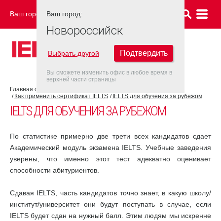
Ваш город:
Ваш город:
НОВОРОССИЙСК
Новороссийск
Подтвердить
Выбрать другой
Вы сможете изменить офис в любое время в
верхней части страницы
Главная страница
Об экзамене IELTS
Как применить сертификат IELTS
IELTS для обучения за рубежом
IELTS ДЛЯ ОБУЧЕНИЯ ЗА РУБЕЖОМ
По статистике примерно две трети всех кандидатов сдает
Академический модуль экзамена IELTS. Учебные заведения
уверены, что именно этот тест адекватно оценивает
способности абитуриентов.
Сдавая IELTS, часть кандидатов точно знает, в какую школу/
институт/университет они будут поступать в случае, если
IELTS будет сдан на нужный балл. Этим людям мы искренне