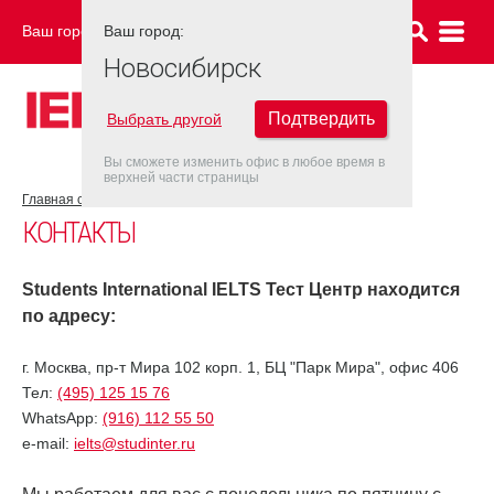
Ваш город:
Ваш город:
НОВОСИБИРСК
Новосибирск
Подтвердить
Выбрать другой
Вы сможете изменить офис в любое время в
верхней части страницы
Главная страница
Контакты
КОНТАКТЫ
Students International IELTS Тест Центр находится
по адресу:
г. Москва, пр-т Мира 102 корп. 1, БЦ "Парк Мира", офис 406
Тел:
(495) 125 15 76
WhatsApp:
(916) 112 55 50
e-mail:
ielts@studinter.ru