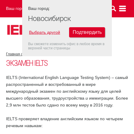
Ваш город:
Ваш город:
НОВОСИБИРСК
Новосибирск
Подтвердить
Выбрать другой
Вы сможете изменить офис в любое время в
верхней части страницы
Главная страница
Об экзамене IELTS
Экзамен IELTS
ЭКЗАМЕН IELTS
IELTS (International English Language Testing System) – самый
распространенный и востребованный в мире
международный экзамен по английскому языку для целей
высшего образования, трудоустройства
и
иммиграции. Более
2,9 млн тестов было сдано по всему миру в 2016 году.
IELTS проверяет владение английским языком по четырем
речевым навыкам: