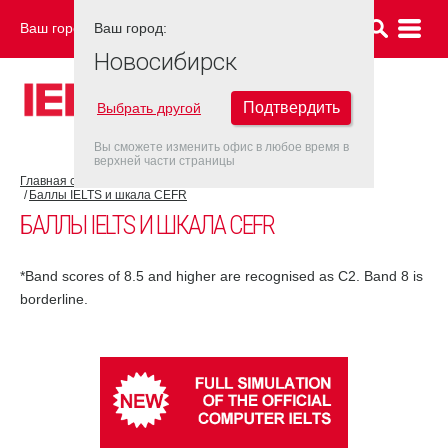
Ваш город:
Ваш город:
НОВОСИБИРСК
Новосибирск
Подтвердить
Выбрать другой
Вы сможете изменить офис в любое время в
верхней части страницы
Главная страница
Об экзамене IELTS
Результат IELTS
Баллы IELTS и шкала CEFR
БАЛЛЫ IELTS И ШКАЛА CEFR
*Band scores of 8.5 and higher are recognised as C2. Band 8 is
borderline.