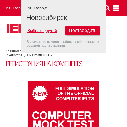
Ваш город:
Ваш город:
НОВОСИБИРСК
Новосибирск
Подтвердить
Выбрать другой
Вы сможете изменить офис в любое время в
верхней части страницы
Главная страница
Об экзамене IELTS
IELTS на компьютере
Регистрация на комп IELTS
РЕГИСТРАЦИЯ НА КОМП IELTS