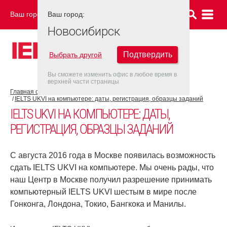
Ваш город:
Ваш город:
НОВОСИБИРСК
Новосибирск
Подтвердить
Выбрать другой
Вы сможете изменить офис в любое время в
верхней части страницы
Главная страница
Об экзамене IELTS
Экзамен IELTS UKVI
IELTS UKVI на компьютере: даты, регистрация, образцы заданий
IELTS UKVI НА КОМПЬЮТЕРЕ: ДАТЫ,
РЕГИСТРАЦИЯ, ОБРАЗЦЫ ЗАДАНИЙ
С августа 2016 года в Москве появилась возможность
сдать IELTS UKVI на компьютере. Мы очень рады, что
наш Центр в Москве получил разрешение принимать
компьютерный IELTS UKVI шестым в мире после
Гонконга, Лондона, Токио, Бангкока и Манилы.