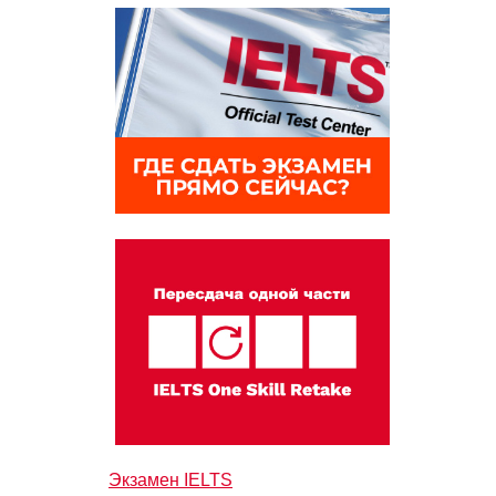
Экзамен IELTS