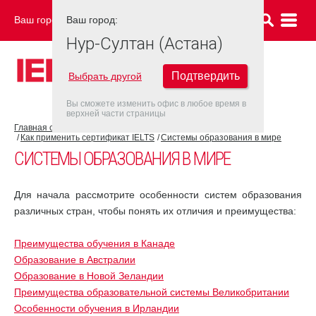
Ваш город:
Ваш город:
НУР-СУЛТАН (АСТАНА)
Нур-Султан (Астана)
Подтвердить
Выбрать другой
Вы сможете изменить офис в любое время в
верхней части страницы
Главная страница
Об экзамене IELTS
Как применить сертификат IELTS
Системы образования в мире
СИСТЕМЫ ОБРАЗОВАНИЯ В МИРЕ
Для начала рассмотрите особенности систем образования
различных стран, чтобы понять их отличия и преимущества:
Преимущества обучения в Канаде
Образование в Австралии
Образование в Новой Зеландии
Преимущества образовательной системы Великобритании
Особенности обучения в Ирландии