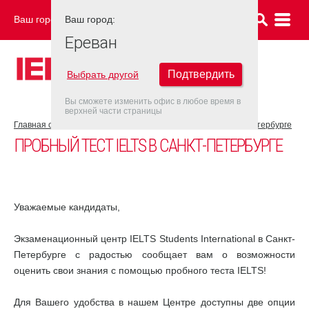
Ваш город:
Ваш город:
ЕРЕВАН
Ереван
Подтвердить
Выбрать другой
Вы сможете изменить офис в любое время в
верхней части страницы
Главная страница
Новости
Пробный тест IELTS в Санкт-Петербурге
ПРОБНЫЙ ТЕСТ IELTS В САНКТ-ПЕТЕРБУРГЕ
Уважаемые кандидаты,
Экзаменационный центр IELTS Students International в Санкт-
Петербурге с радостью сообщает вам о возможности
оценить свои знания с помощью пробного теста IELTS!
Для Вашего удобства в нашем Центре доступны две опции