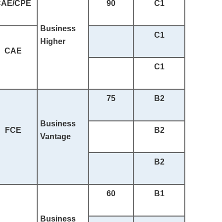
CAE/CPE
90
C1
Business
C1
Higher
CAE
C1
75
B2
Business
FCE
B2
Vantage
B2
60
B1
Business