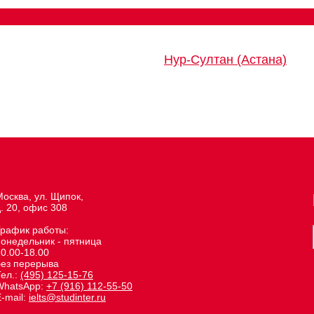
Нур-Султан (Астана)
осква, ул. Щипок,
. 20, офис 308
График работы:
понедельник - пятница
0.00-18.00
без перерыва
Тел.:
(495) 125-15-76
WhatsApp:
+7 (916) 112-55-50
-mail:
ielts@studinter.ru