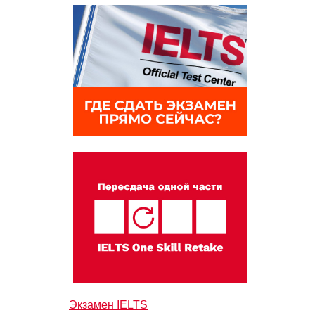
Экзамен IELTS