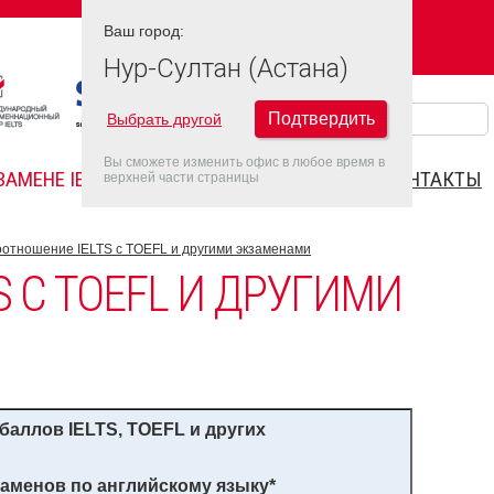
Ваш город:
Ваш город:
НУР-СУЛТАН (АСТАНА)
Нур-Султан (Астана)
Подтвердить
Выбрать другой
Вы сможете изменить офис в любое время в
ЗАМЕНЕ IELTS
FAQ
ДАТЫ IELTS 2026
КОНТАКТЫ
верхней части страницы
отношение IELTS с TOEFL и другими экзаменами
 С TOEFL И ДРУГИМИ
 баллов
IELTS
,
TOEFL
и других
аменов по английскому языку
*