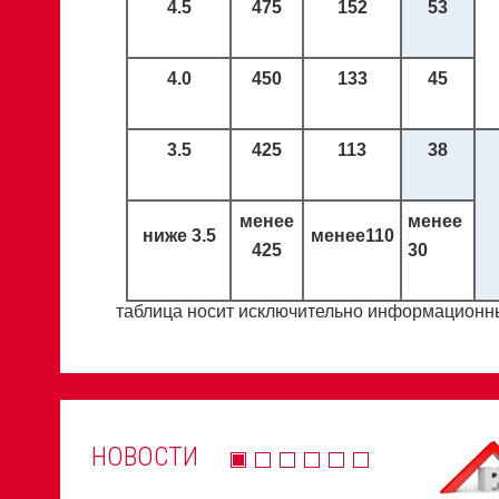
4.5
475
152
53
4.0
450
133
45
3.5
425
113
38
менее
менее
ниже
3.5
менее
110
425
30
таблица носит исключительно информационны
НОВОСТИ