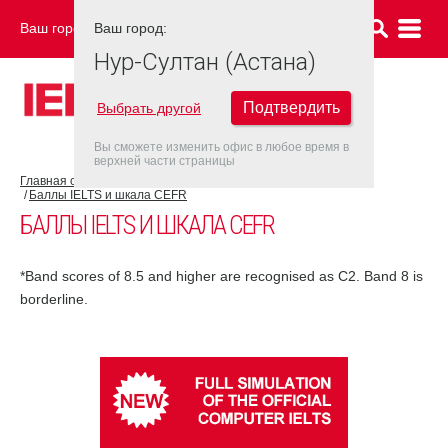
Ваш город:
Ваш город:
НУР-СУЛТАН (АСТАНА)
Нур-Султан (Астана)
Подтвердить
Выбрать другой
Вы сможете изменить офис в любое время в
верхней части страницы
Главная страница
Об экзамене IELTS
Результат IELTS
Баллы IELTS и шкала CEFR
БАЛЛЫ IELTS И ШКАЛА CEFR
*Band scores of 8.5 and higher are recognised as C2. Band 8 is
borderline.