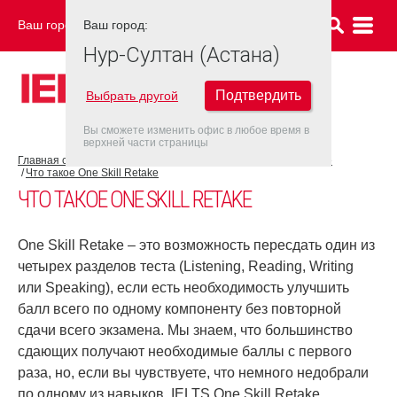
Ваш город:
Ваш город:
НУР-СУЛТАН (АСТАНА)
Нур-Султан (Астана)
Подтвердить
Выбрать другой
Вы сможете изменить офис в любое время в
верхней части страницы
Главная страница
Об экзамене IELTS
IELTS One Skill Retake
Что такое One Skill Retake
ЧТО ТАКОЕ ONE SKILL RETAKE
One Skill Retake – это возможность пересдать один из
четырех разделов теста (Listening, Reading, Writing
или Speaking), если есть необходимость улучшить
балл всего по одному компоненту без повторной
сдачи всего экзамена. Мы знаем, что большинство
сдающих получают необходимые баллы с первого
раза, но, если вы чувствуете, что немного недобрали
по одному из навыков, IELTS One Skill Retake