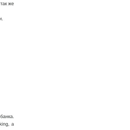
 так же
и.
банка.
ing, а