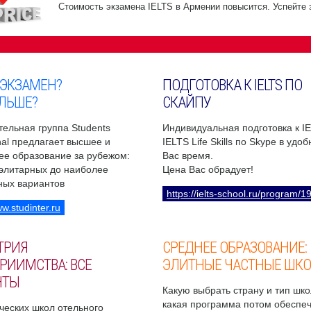
Стоимость экзамена IELTS в Армении повысится. Успейте 
 ЭКЗАМЕН?
ПОДГОТОВКА К IELTS ПО
ЛЬШЕ?
СКАЙПУ
ельная группа Students
Индивидуальная подготовка к I
onal предлагает высшее и
IELTS Life Skills по Skype в удо
ее образование за рубежом:
Вас время.
 элитарных до наиболее
Цена Вас обрадует!
ных вариантов
https://ielts-school.ru/program/1
ww.studinter.ru
ТРИЯ
СРЕДНЕЕ ОБРАЗОВАНИЕ:
РИИМСТВА: ВСЕ
ЭЛИТНЫЕ ЧАСТНЫЕ ШК
НТЫ
Какую выбрать страну и тип шко
какая программа потом обеспе
ческих школ отельного