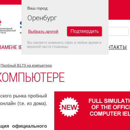
Ваш город:
Ваш город:
ОРЕНБУРГ
Оренбург
Подтвердить
Выбрать другой
Вы сможете изменить офис в любое время в
ЗАМЕНЕ IELTS
FAQ
ДАТЫ IELTS 2022
КОНТАКТЫ
верхней части страницы
Пробный IELTS на компьютере
 КОМПЬЮТЕРЕ
йского рынка пробный
нлайн (т.е. из дома).
ация официального