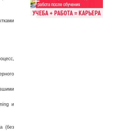
ытками
оцесс,
ерного
ывшими
ning и
а (без