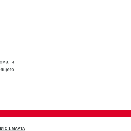
ома, и
оящего
И С 1 МАРТА