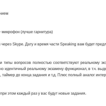
ением
 + микрофон (лучше гарнитура)
 через Skype. Дату и время части Speaking вам будет пред
и типы вопросов полностью соответствуют реальному эк
но идентичный реальному экзамену функционал, в т.ч. выд
в, таймер до конца задания и т.д. Плюс полный аналог инт
при этом каждый раз у вас будут новые задания.