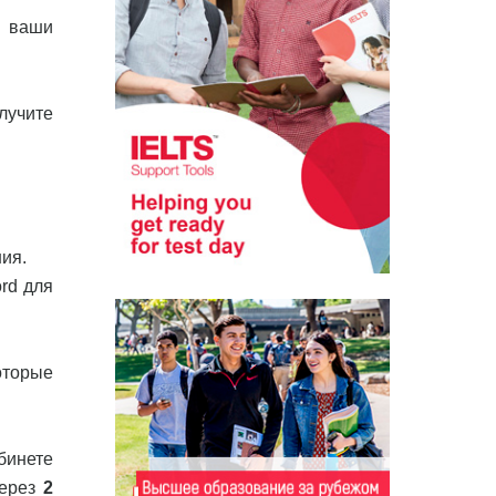
и ваши
лучите
ия.
rd для
оторые
бинете
через
2