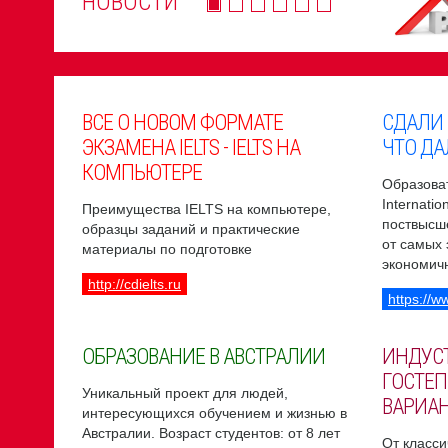
НОВОСТИ
ВСЕ О НОВОМ ФОРМАТЕ
СДАЛИ
ЭКЗАМЕНА IELTS - IELTS НА
ЧТО ДА
КОМПЬЮТЕРЕ
Образоват
Internati
Преимущества IELTS на компьютере,
поствысш
образцы заданий и практические
от самых
материалы по подготовке
экономич
http://cdielts.ru
https://w
ОБРАЗОВАНИЕ В АВСТРАЛИИ
ИНДУС
ГОСТЕП
Уникальный проект для людей,
ВАРИА
интересующихся обучением и жизнью в
Австралии. Возраст студентов: от 8 лет
От класси