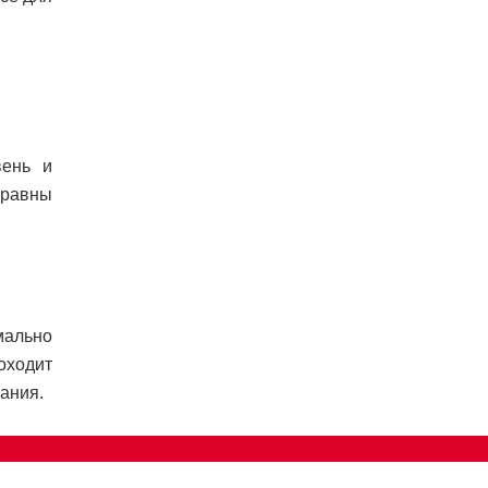
вень и
 равны
мально
оходит
ания.