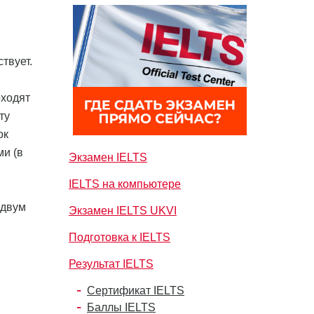
твует.
оходят
ту
ок
ми (в
Экзамен IELTS
IELTS на компьютере
 двум
Экзамен IELTS UKVI
Подготовка к IELTS
Результат IELTS
Сертификат IELTS
Баллы IELTS