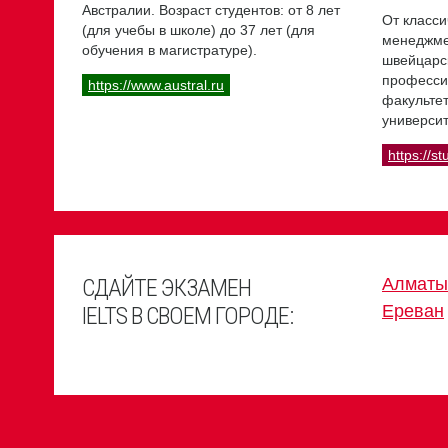
Австралии. Возраст студентов: от 8 лет
От класси
(для учебы в школе) до 37 лет (для
менеджме
обучения в магистратуре).
швейцарс
професси
https://www.austral.ru
факультет
университ
https://st
СДАЙТЕ ЭКЗАМЕН
Алматы
Ереван
IELTS В СВОЕМ ГОРОДЕ: