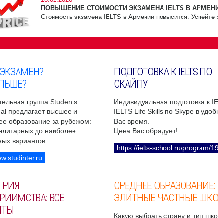
ПОВЫШЕНИЕ СТОИМОСТИ ЭКЗАМЕНА IELTS В АРМЕНИ
Стоимость экзамена IELTS в Армении повысится. Успейте 
 ЭКЗАМЕН?
ПОДГОТОВКА К IELTS ПО
ЛЬШЕ?
СКАЙПУ
ельная группа Students
Индивидуальная подготовка к I
onal предлагает высшее и
IELTS Life Skills по Skype в удо
ее образование за рубежом:
Вас время.
 элитарных до наиболее
Цена Вас обрадует!
ных вариантов
https://ielts-school.ru/program/1
ww.studinter.ru
ТРИЯ
СРЕДНЕЕ ОБРАЗОВАНИЕ:
РИИМСТВА: ВСЕ
ЭЛИТНЫЕ ЧАСТНЫЕ ШК
НТЫ
Какую выбрать страну и тип шко