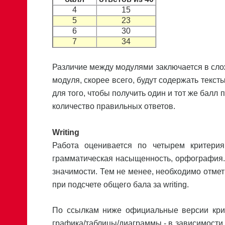
4
15
5
23
6
30
7
34
Различие между модулями заключается в сло
модуля, скорее всего, будут содержать текст
для того, чтобы получить один и тот же бал
количество правильных ответов.
Writing
Работа оценивается по четырем критерия
грамматическая насыщенность, орфография.
значимости. Тем не менее, необходимо отмети
при подсчете общего бала за writing.
По ссылкам ниже официальные версии крит
графика/таблицы/диаграммы - в зависимости от