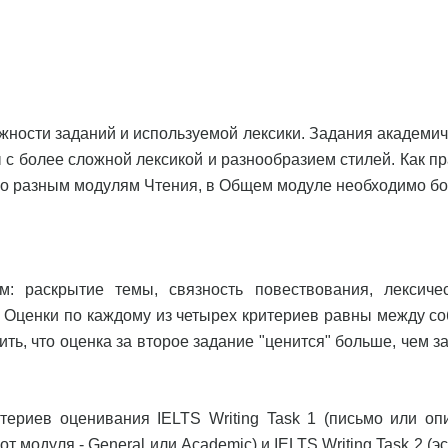
жности заданий и используемой лексики. Задания академич
ы с более сложной лексикой и разнообразием стилей. Как п
л по разным модулям Чтения, в Общем модуле необходимо б
м: раскрытие темы, связность повествования, лексиче
 Оценки по каждому из четырех критериев равны между со
ть, что оценка за второе задание "ценится" больше, чем з
ериев оценивания IELTS Writing Task 1 (письмо или оп
 модуля - General или Academic) и IELTS Writing Task 2 (э