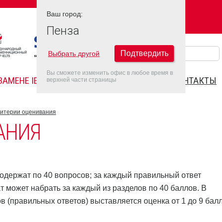
Ваш город:
Ваш город:
ПЕНЗА
Пенза
Подтвердить
Выбрать другой
Вы сможете изменить офис в любое время в
ЗАМЕНЕ IELTS
FAQ
ДАТЫ IELTS 2022
КОНТАКТЫ
верхней части страницы
итерии оценивания
АНИЯ
одержат по 40 вопросов; за каждый правильный ответ
т может набрать за каждый из разделов по 40 баллов. В
в (правильных ответов) выставляется оценка от 1 до 9 бал