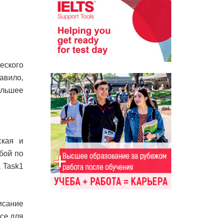
еского
равило,
ольшее
ская и
бой по
а Task1
исание
cce для