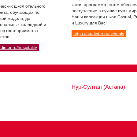
какая программа потом обеспе
ческих школ отельного
поступление в лучшие вузы мир
нта, обучающих по
Наши коллекции школ Casual, 
кой модели, до
и Luxury для Вас!
ональных колледжей и
ов гостеприимства
https://studinter.ru/schools
етов.
udinter.ru/hospitality
Нур-Султан (Астана)