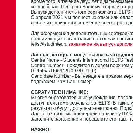
Кроме того, в течение двух лет с даты экзам
который наш Центр по Вашему запросу отпра
Выпуск дополнительного сертификата IELTS п
С апреля 2021 мы полностью отменили оплат
любое их количество в течение всего срока де
Для оформления дополнительных сертификат
принимающих организаций при онлайн регист
ielts@studinter.ru
заявление на выпуск дополн
Данные, которые могут вызвать затрудне
Сentre Name - Students International IELTS Tes
Centre Number - находится в левом верхнем 
RU045/RU069/RU097/RU110).
Candidate Number - Вы найдете в правом вер
подскажем Вам Ваш номер.
ОБРАТИТЕ ВНИМАНИЕ:
Многие образовательные учреждения, посол
доступ к системе результатов IELTS. В такие
результаты будут доступны электронно. Подк
Для того чтобы мы проверили наличие у ВУЗа
заполните заявление и перешлите его нам, 
ВАЖНО: