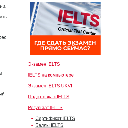
ии.
ить
рес
Экзамен IELTS
ы
IELTS на компьютере
Экзамен IELTS UKVI
ый
Подготовка к IELTS
Результат IELTS
Сертификат IELTS
Баллы IELTS