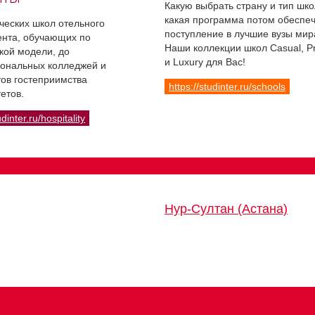
Какую выбрать страну и тип шко
какая программа потом обеспе
ческих школ отельного
поступление в лучшие вузы мир
нта, обучающих по
Наши коллекции школ Casual, 
кой модели, до
и Luxury для Вас!
ональных колледжей и
ов гостеприимства
https://studinter.ru/schools
етов.
udinter.ru/hospitality
Нур-Султан (Астана)