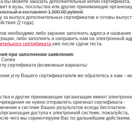
ена Вы можете заказать дополнительные копии сертификата,
вит в вузы, посольства или другие принимающие организац
латный и составляет 1,500.00 рублей
.
у за выпуск дополнительных сертификатов и готовы выпуст
йствия (2 года).
ов необходимо либо заранее заполнить адреса и названия
рации, либо заполнить и направить нам на электронный ад
ительного сертификата
уже после сдачи теста.
ния при заполнении заявления:
t Centre
углу сертификата (возможные варианты:
хнем углу Вашего сертификата/или же обратитесь к нам – м
ьства и другие принимающие организации имеют электронн
 учреждения не нужно отправлять оригинал сертификата -
лючение к системе Ваших результатов всегда бесплатное.
/организации доступа к электронной системе, пожалуйста,
после чего мы сориентируем Вас по дальнейшим действиям.