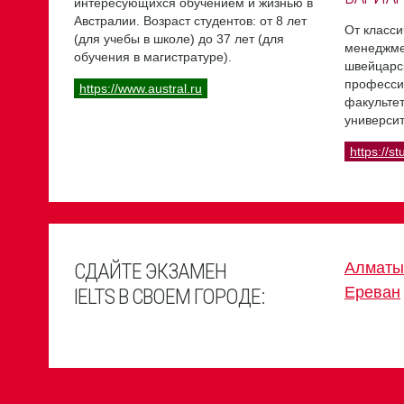
интересующихся обучением и жизнью в
Австралии. Возраст студентов: от 8 лет
От класси
(для учебы в школе) до 37 лет (для
менеджме
обучения в магистратуре).
швейцарс
професси
https://www.austral.ru
факультет
университ
https://st
СДАЙТЕ ЭКЗАМЕН
Алматы
Ереван
IELTS В СВОЕМ ГОРОДЕ: