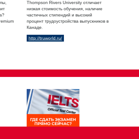
лы,
Thompson Rivers University отличает
чит
низкая стоимость обучения, наличие
а?
частичных стипендий и высокий
Premium
процент трудоустройства выпускников в
Канаде.
http://truworld.ru/