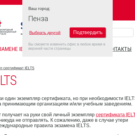
Ваш город:
Ваш город:
ПЕНЗА
Пенза
Подтвердить
Выбрать другой
Вы сможете изменить офис в любое время в
ЗАМЕНЕ IELTS
FAQ
ДАТЫ IELTS 2022
КОНТАКТЫ
верхней части страницы
п сертификат IELTS
LTS
ки один экземпляр сертификата, но при необходимости IEL
ла принимающим организациям и/или учебным заведениям.
т получает на руки свой личный экземпляр
сертификата IEL
икуда не отправлять. К сожалению, даже в случае утери
международные правила экзамена IELTS.