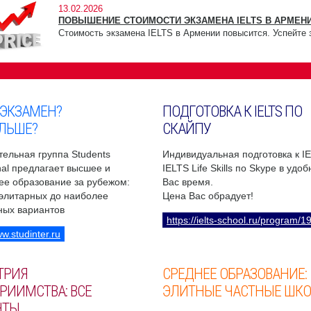
13.02.2026
ПОВЫШЕНИЕ СТОИМОСТИ ЭКЗАМЕНА IELTS В АРМЕНИ
Стоимость экзамена IELTS в Армении повысится. Успейте 
 ЭКЗАМЕН?
ПОДГОТОВКА К IELTS ПО
ЛЬШЕ?
СКАЙПУ
ельная группа Students
Индивидуальная подготовка к I
onal предлагает высшее и
IELTS Life Skills по Skype в удо
ее образование за рубежом:
Вас время.
 элитарных до наиболее
Цена Вас обрадует!
ных вариантов
https://ielts-school.ru/program/1
ww.studinter.ru
ТРИЯ
СРЕДНЕЕ ОБРАЗОВАНИЕ:
РИИМСТВА: ВСЕ
ЭЛИТНЫЕ ЧАСТНЫЕ ШК
НТЫ