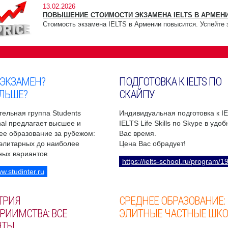
13.02.2026
ПОВЫШЕНИЕ СТОИМОСТИ ЭКЗАМЕНА IELTS В АРМЕНИ
Стоимость экзамена IELTS в Армении повысится. Успейте 
 ЭКЗАМЕН?
ПОДГОТОВКА К IELTS ПО
ЛЬШЕ?
СКАЙПУ
ельная группа Students
Индивидуальная подготовка к I
onal предлагает высшее и
IELTS Life Skills по Skype в удо
ее образование за рубежом:
Вас время.
 элитарных до наиболее
Цена Вас обрадует!
ных вариантов
https://ielts-school.ru/program/1
ww.studinter.ru
ТРИЯ
СРЕДНЕЕ ОБРАЗОВАНИЕ:
РИИМСТВА: ВСЕ
ЭЛИТНЫЕ ЧАСТНЫЕ ШК
НТЫ