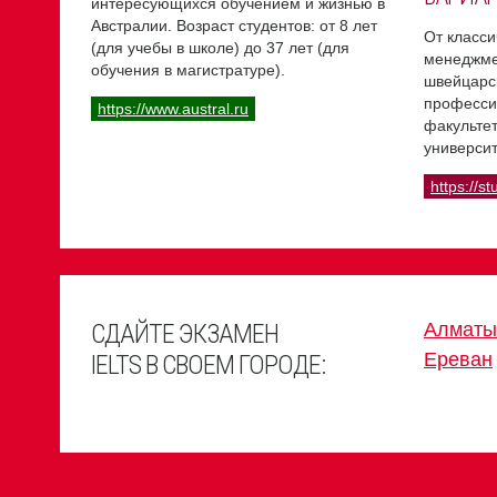
интересующихся обучением и жизнью в
Австралии. Возраст студентов: от 8 лет
От класси
(для учебы в школе) до 37 лет (для
менеджме
обучения в магистратуре).
швейцарс
професси
https://www.austral.ru
факультет
университ
https://st
СДАЙТЕ ЭКЗАМЕН
Алматы
Ереван
IELTS В СВОЕМ ГОРОДЕ: