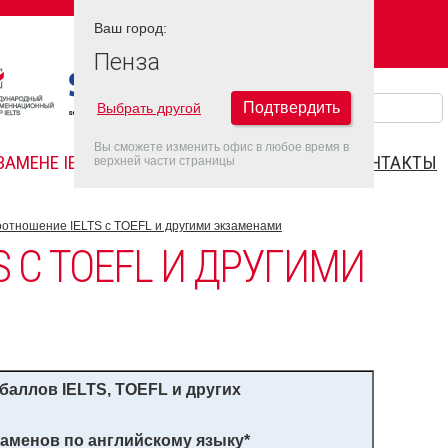
Ваш город:
Ваш город:
ПЕНЗА
Пенза
Подтвердить
Выбрать другой
Вы сможете изменить офис в любое время в
ЗАМЕНЕ IELTS
FAQ
ДАТЫ IELTS 2022
КОНТАКТЫ
верхней части страницы
отношение IELTS с TOEFL и другими экзаменами
 С TOEFL И ДРУГИМИ
 баллов
IELTS
,
TOEFL
и других
аменов по английскому языку
*