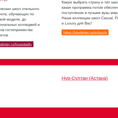
Какую выбрать страну и тип шко
какая программа потом обеспе
ческих школ отельного
поступление в лучшие вузы мир
нта, обучающих по
Наши коллекции школ Casual, 
кой модели, до
и Luxury для Вас!
ональных колледжей и
ов гостеприимства
https://studinter.ru/schools
етов.
udinter.ru/hospitality
Нур-Султан (Астана)