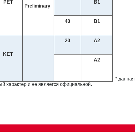
PET
B1
Preliminary
40
B1
20
A2
KET
A2
* данная
й характер и не является официальной.