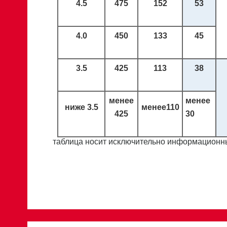
4.5
475
152
53
4.0
450
133
45
3.5
425
113
38
менее
менее
ниже
3.5
менее
110
425
30
таблица носит исключительно информационны