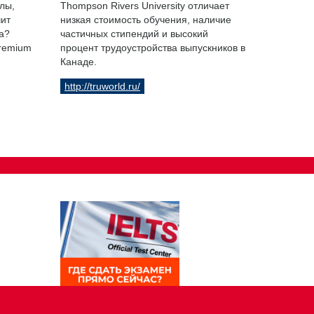
лы,
Thompson Rivers University отличает
чит
низкая стоимость обучения, наличие
а?
частичных стипендий и высокий
Premium
процент трудоустройства выпускников в
Канаде.
http://truworld.ru/