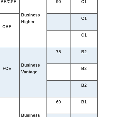
CAE/CPE
90
C1
Business
C1
Higher
CAE
C1
75
B2
Business
FCE
B2
Vantage
B2
60
B1
Business