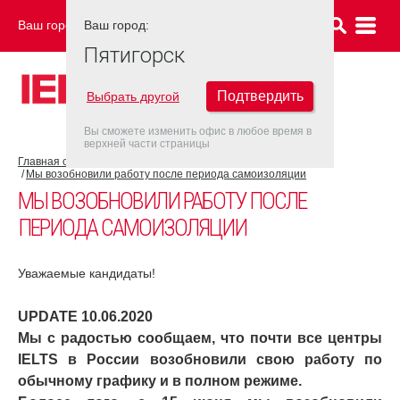
Ваш город:
Ваш город:
ПЯТИГОРСК
Пятигорск
Подтвердить
Выбрать другой
Вы сможете изменить офис в любое время в
верхней части страницы
Главная страница
COVID-19
Мы возобновили работу после периода самоизоляции
МЫ ВОЗОБНОВИЛИ РАБОТУ ПОСЛЕ
ПЕРИОДА САМОИЗОЛЯЦИИ
Уважаемые кандидаты!
UPDATE 10.06.2020
Мы с радостью сообщаем, что почти все центры
IELTS в России возобновили свою работу по
обычному графику и в полном режиме.