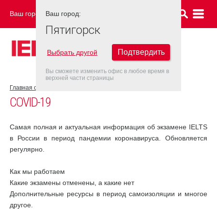
Ваш город:
Ваш город:
ПЯТИГОРСК
Пятигорск
Подтвердить
Выбрать другой
Вы сможете изменить офис в любое время в
верхней части страницы
Главная страница
COVID-19
COVID-19
Самая полная и актуальная информация об экзамене IELTS
в России в период пандемии коронавируса. Обновляется
регулярно.
Как мы работаем
Какие экзамены отменены, а какие нет
Дополнительные ресурсы в период самоизоляции и многое
другое.