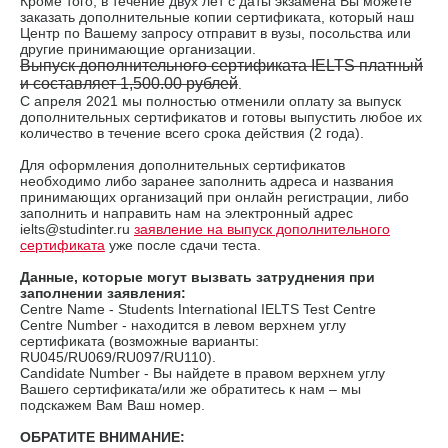
Кроме того, в течение двух лет с даты экзамена Вы можете
заказать дополнительные копии сертификата, который наш
Центр по Вашему запросу отправит в вузы, посольства или
другие принимающие организации.
Выпуск дополнительного сертификата IELTS платный
и составляет 1,500.00 рублей
.
С апреля 2021 мы полностью отменили оплату за выпуск
дополнительных сертификатов и готовы выпустить любое их
количество в течение всего срока действия (2 года).
Для оформления дополнительных сертификатов
необходимо либо заранее заполнить адреса и названия
принимающих организаций при онлайн регистрации, либо
заполнить и направить нам на электронный адрес
ielts@studinter.ru
заявление на выпуск дополнительного
сертификата
уже после сдачи теста.
Данные, которые могут вызвать затруднения при
заполнении заявления:
Сentre Name - Students International IELTS Test Centre
Centre Number - находится в левом верхнем углу
сертификата (возможные варианты:
RU045/RU069/RU097/RU110).
Candidate Number - Вы найдете в правом верхнем углу
Вашего сертификата/или же обратитесь к нам – мы
подскажем Вам Ваш номер.
ОБРАТИТЕ ВНИМАНИЕ: