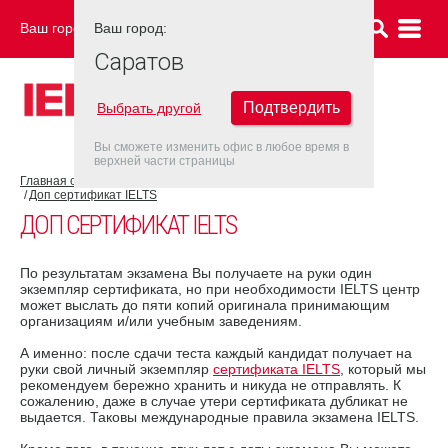
Ваш город:
Ваш город:
САРАТОВ
Саратов
Подтвердить
Выбрать другой
Вы сможете изменить офис в любое время в
верхней части страницы
Главная страница
Об экзамене IELTS
Результат IELTS
Доп сертификат IELTS
ДОП СЕРТИФИКАТ IELTS
По результатам экзамена Вы получаете на руки один
экземпляр сертификата, но при необходимости IELTS центр
может выслать до пяти копий оригинала принимающим
организациям и/или учебным заведениям.
А именно: после сдачи теста каждый кандидат получает на
руки свой личный экземпляр
сертификата IELTS
, который мы
рекомендуем бережно хранить и никуда не отправлять. К
сожалению, даже в случае утери сертификата дубликат не
выдается. Таковы международные правила экзамена IELTS.