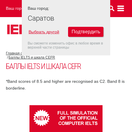
Ваш город:
Ваш город:
САРАТОВ
Саратов
Подтвердить
Выбрать другой
Вы сможете изменить офис в любое время в
верхней части страницы
Главная страница
Об экзамене IELTS
Результат IELTS
Баллы IELTS и шкала CEFR
БАЛЛЫ IELTS И ШКАЛА CEFR
*Band scores of 8.5 and higher are recognised as C2. Band 8 is
borderline.